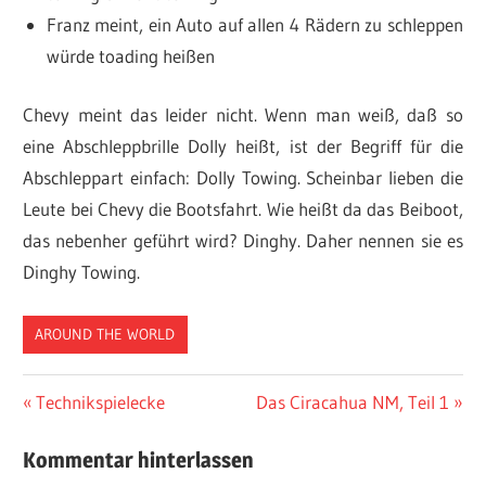
Franz meint, ein Auto auf allen 4 Rädern zu schleppen
würde toading heißen
Chevy meint das leider nicht. Wenn man weiß, daß so
eine Abschleppbrille Dolly heißt, ist der Begriff für die
Abschleppart einfach: Dolly Towing. Scheinbar lieben die
Leute bei Chevy die Bootsfahrt. Wie heißt da das Beiboot,
das nebenher geführt wird? Dinghy. Daher nennen sie es
Dinghy Towing.
AROUND THE WORLD
Beitragsnavigation
Vorheriger
Nächster
Technikspielecke
Das Ciracahua NM, Teil 1
Beitrag:
Beitrag:
Kommentar hinterlassen