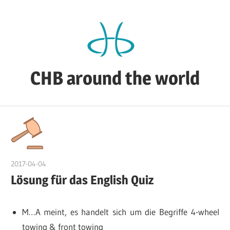
Zum
Inhalt
springen
CHB around the world
CHB's
Reiseblog
2017-04-04
admin
Lösung für das English Quiz
M…A meint, es handelt sich um die Begriffe 4-wheel
towing & front towing