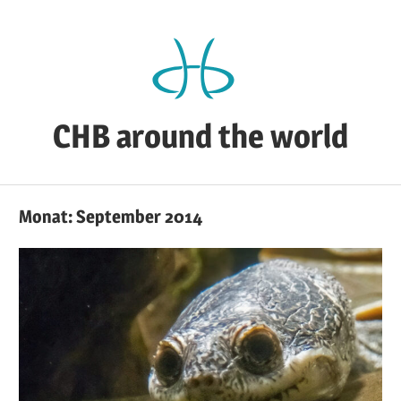
Zum
Inhalt
springen
CHB around the world
CHB's
Reiseblog
Monat:
September 2014