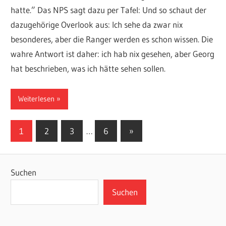
hatte.” Das NPS sagt dazu per Tafel: Und so schaut der
dazugehörige Overlook aus: Ich sehe da zwar nix
besonderes, aber die Ranger werden es schon wissen. Die
wahre Antwort ist daher: ich hab nix gesehen, aber Georg
hat beschrieben, was ich hätte sehen sollen.
Weiterlesen
Seitennummerierung
Nächste
1
2
3
…
6
»
Beiträge
der
Beiträge
Suchen
Suchen