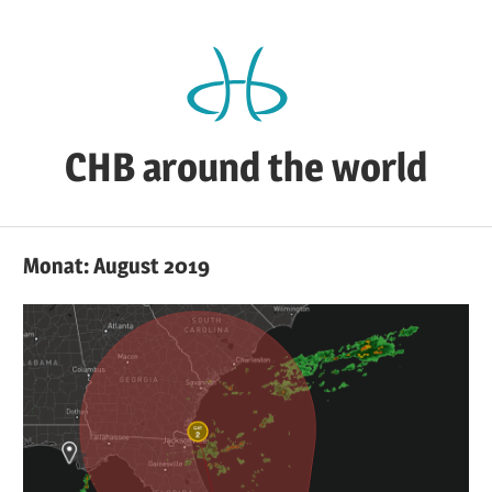
Zum
Inhalt
springen
CHB around the world
CHB's
Reiseblog
Monat:
August 2019