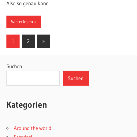
Also so genau kann
Weiterlesen
Seitennummerierung
Nächste
1
2
»
Beiträge
der
Beiträge
Suchen
Suchen
Kategorien
Around the world
Ernsdorf