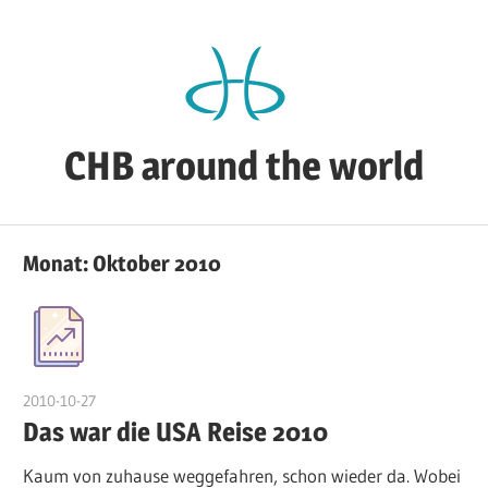
Zum
Inhalt
springen
CHB around the world
CHB's
Reiseblog
Monat:
Oktober 2010
2010-10-27
admin
Das war die USA Reise 2010
Kaum von zuhause weggefahren, schon wieder da. Wobei