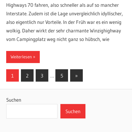
Highways 70 fahren, also schneller als auf so mancher
Interstate. Zudem ist die Lage unvergleichlich idyllischer,
also eigentlich nur Vorteile. In der Früh war es ein wenig
wolkig. Daher wirkt der sehr charmante Winzighighway
vom Campingplatz weg nicht ganz so hübsch, wie
Weiterlesen
Seitennummerierung
Nächste
1
2
3
…
5
»
Beiträge
der
Beiträge
Suchen
Suchen