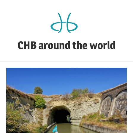
Zum
Inhalt
springen
CHB around the world
CHB's
Reiseblog