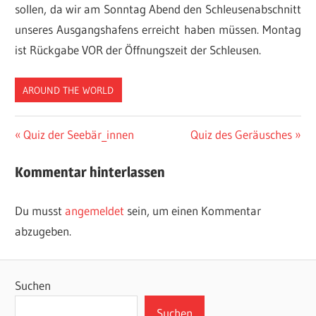
sollen, da wir am Sonntag Abend den Schleusenabschnitt
unseres Ausgangshafens erreicht haben müssen. Montag
ist Rückgabe VOR der Öffnungszeit der Schleusen.
AROUND THE WORLD
Beitragsnavigation
Vorheriger
Nächster
Quiz der Seebär_innen
Quiz des Geräusches
Beitrag:
Beitrag:
Kommentar hinterlassen
Du musst
angemeldet
sein, um einen Kommentar
abzugeben.
Suchen
Suchen