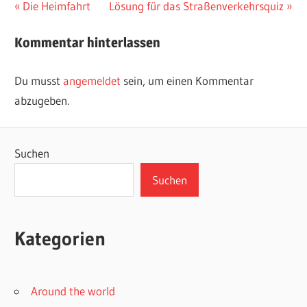
Beitragsnavigation
Vorheriger
Nächster
Die Heimfahrt
Lösung für das Straßenverkehrsquiz
Beitrag:
Beitrag:
Kommentar hinterlassen
Du musst
angemeldet
sein, um einen Kommentar
abzugeben.
Suchen
Suchen
Kategorien
Around the world