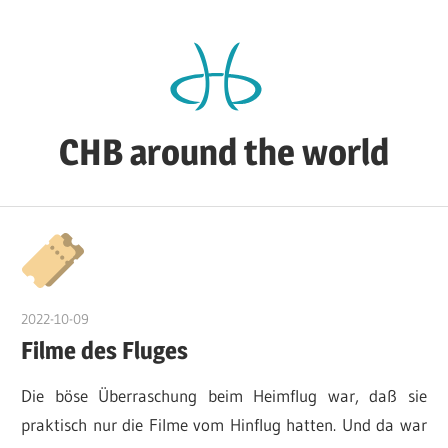
Zum
Inhalt
springen
CHB around the world
CHB's
Reiseblog
2022-10-09
admin
Filme des Fluges
Die böse Überraschung beim Heimflug war, daß sie
praktisch nur die Filme vom Hinflug hatten. Und da war