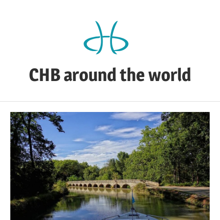
Zum
Inhalt
springen
CHB around the world
CHB's
Reiseblog