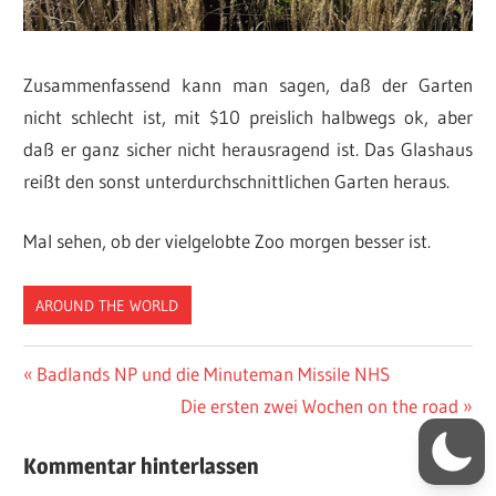
Zusammenfassend kann man sagen, daß der Garten
nicht schlecht ist, mit $10 preislich halbwegs ok, aber
daß er ganz sicher nicht herausragend ist. Das Glashaus
reißt den sonst unterdurchschnittlichen Garten heraus.
Mal sehen, ob der vielgelobte Zoo morgen besser ist.
AROUND THE WORLD
Beitragsnavigation
Vorheriger
Badlands NP und die Minuteman Missile NHS
Beitrag:
Nächster
Die ersten zwei Wochen on the road
Beitrag:
Kommentar hinterlassen