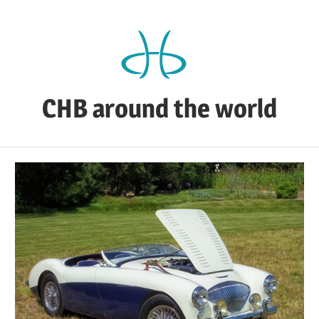
Zum
Inhalt
springen
CHB around the world
CHB's
Reiseblog