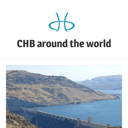
Zum
Inhalt
springen
CHB around the world
CHB's
Reiseblog