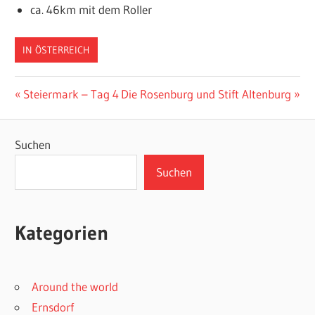
ca. 46km mit dem Roller
IN ÖSTERREICH
Beitragsnavigation
Vorheriger
Nächster
Steiermark – Tag 4
Die Rosenburg und Stift Altenburg
Beitrag:
Beitrag:
Suchen
Suchen
Kategorien
Around the world
Ernsdorf