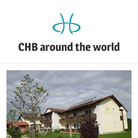
Zum
Inhalt
springen
CHB around the world
CHB's
Reiseblog