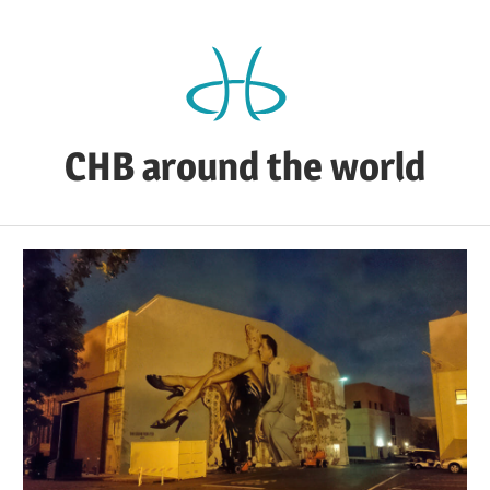
Zum
Inhalt
springen
CHB around the world
CHB's
Reiseblog