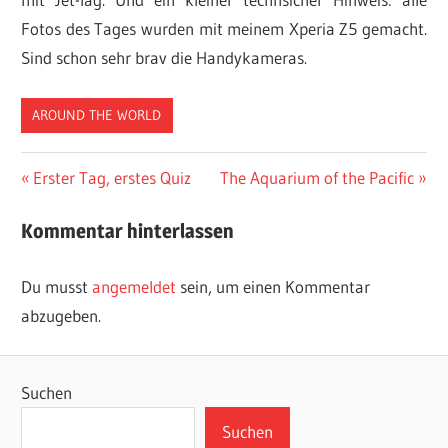
Fotos des Tages wurden mit meinem Xperia Z5 gemacht.
Sind schon sehr brav die Handykameras.
AROUND THE WORLD
Beitragsnavigation
Vorheriger
Nächster
Erster Tag, erstes Quiz
The Aquarium of the Pacific
Beitrag:
Beitrag:
Kommentar hinterlassen
Du musst
angemeldet
sein, um einen Kommentar
abzugeben.
Suchen
Suchen