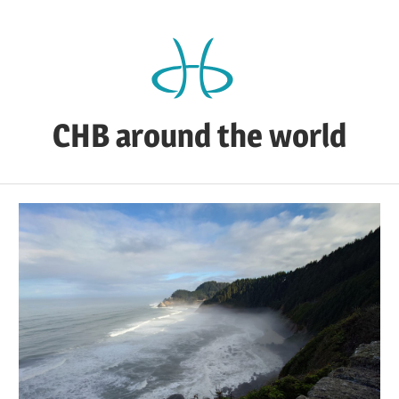
Zum
Inhalt
springen
CHB around the world
CHB's
Reiseblog