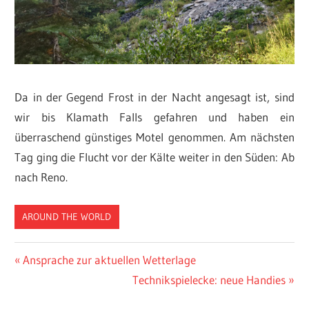
Da in der Gegend Frost in der Nacht angesagt ist, sind
wir bis Klamath Falls gefahren und haben ein
überraschend günstiges Motel genommen. Am nächsten
Tag ging die Flucht vor der Kälte weiter in den Süden: Ab
nach Reno.
AROUND THE WORLD
Beitragsnavigation
Vorheriger
Ansprache zur aktuellen Wetterlage
Beitrag:
Nächster
Technikspielecke: neue Handies
Beitrag: