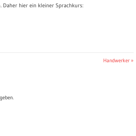
n. Daher hier ein kleiner Sprachkurs:
Nächster
Handwerker
Beitrag:
geben.