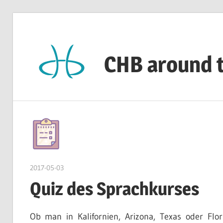
Zum
Inhalt
springen
CHB around 
CHB's
Reiseblog
2017-05-03
admin
Quiz des Sprachkurses
Ob man in Kalifornien, Arizona, Texas oder Flor