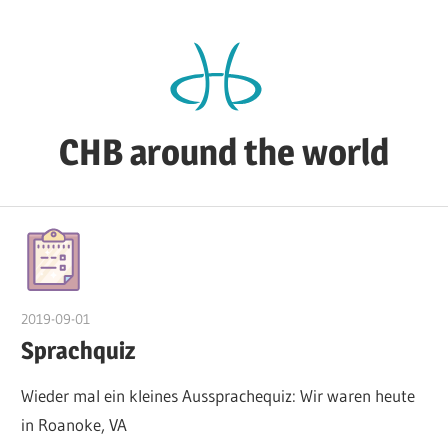
Zum
Inhalt
springen
CHB around the world
CHB's
Reiseblog
2019-09-01
admin
Sprachquiz
Wieder mal ein kleines Aussprachequiz: Wir waren heute
in Roanoke, VA