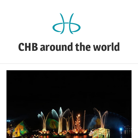
Zum
Inhalt
springen
CHB around the world
CHB's
Reiseblog