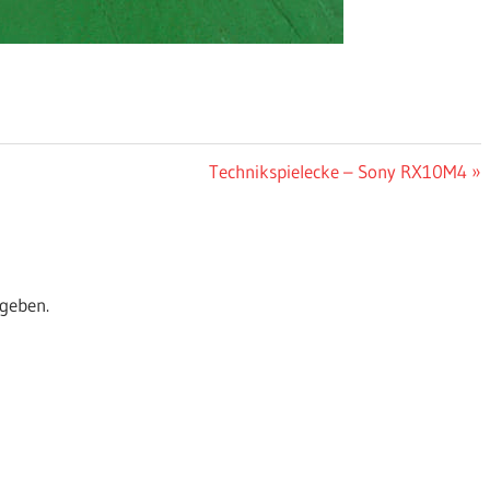
Nächster
Technikspielecke – Sony RX10M4
Beitrag:
geben.