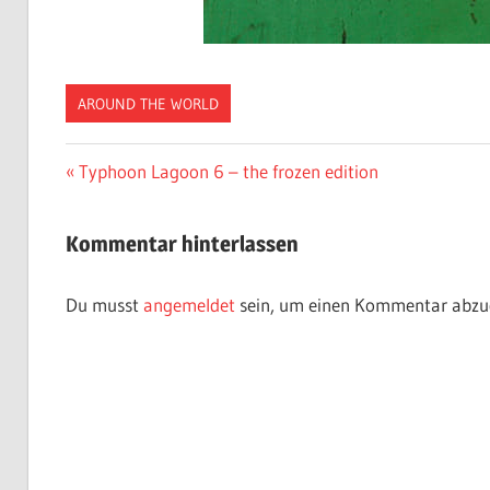
AROUND THE WORLD
Beitragsnavigation
Vorheriger
Typhoon Lagoon 6 – the frozen edition
Beitrag:
Kommentar hinterlassen
Du musst
angemeldet
sein, um einen Kommentar abzu