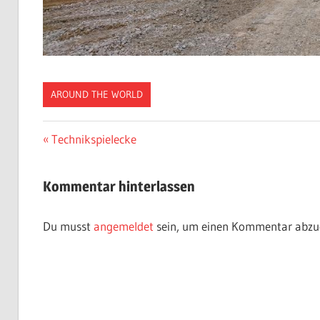
AROUND THE WORLD
Beitragsnavigation
Vorheriger
Technikspielecke
Beitrag:
Kommentar hinterlassen
Du musst
angemeldet
sein, um einen Kommentar abzu