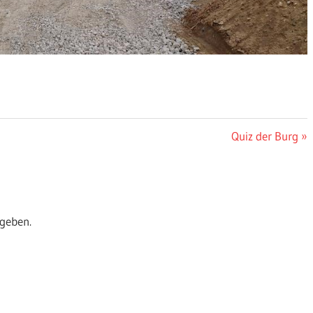
Nächster
Quiz der Burg
Beitrag:
geben.