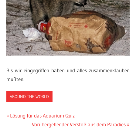
Bis wir eingegriffen haben und alles zusammenklauben
mußten.
AROUND THE WORLD
Beitragsnavigation
Vorheriger
Lösung für das Aquarium Quiz
Beitrag:
Nächster
Vorübergehender Verstoß aus dem Paradies
Beitrag: