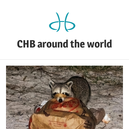
Zum
Inhalt
springen
CHB around the world
CHB's
Reiseblog