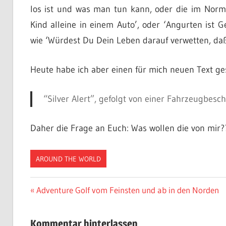
los ist und was man tun kann, oder die im Norma
Kind alleine in einem Auto’, oder ‘Angurten ist 
wie ‘Würdest Du Dein Leben darauf verwetten, da
Heute habe ich aber einen für mich neuen Text ge
“Silver Alert”, gefolgt von einer Fahrzeugbe
Daher die Frage an Euch: Was wollen die von mir?
AROUND THE WORLD
Beitragsnavigation
Vorheriger
Adventure Golf vom Feinsten und ab in den Norden
Beitrag:
Kommentar hinterlassen