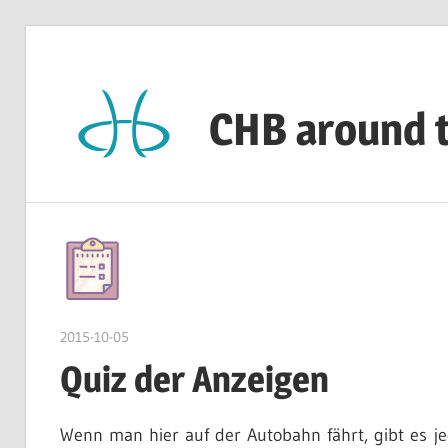
Zum
Inhalt
springen
CHB around 
CHB's
Reiseblog
2015-10-05
admin
Quiz der Anzeigen
Wenn man hier auf der Autobahn fährt, gibt es je