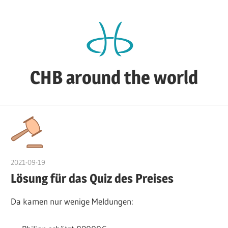
Zum
Inhalt
springen
CHB around the world
CHB's
Reiseblog
2021-09-19
admin
Lösung für das Quiz des Preises
Da kamen nur wenige Meldungen: