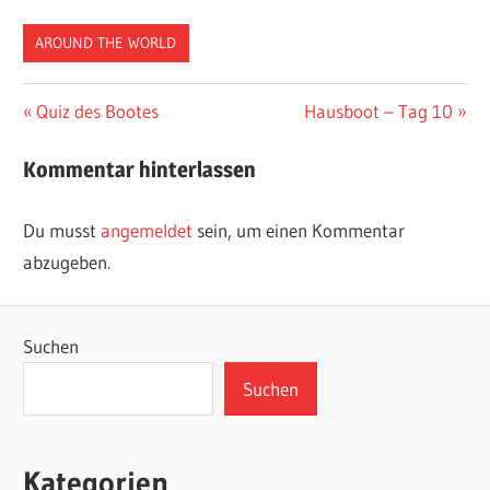
AROUND THE WORLD
Beitragsnavigation
Vorheriger
Nächster
Quiz des Bootes
Hausboot – Tag 10
Beitrag:
Beitrag:
Kommentar hinterlassen
Du musst
angemeldet
sein, um einen Kommentar
abzugeben.
Suchen
Suchen
Kategorien