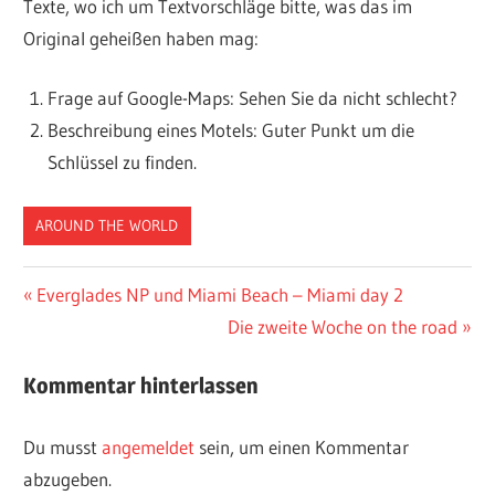
Texte, wo ich um Textvorschläge bitte, was das im
Original geheißen haben mag:
Frage auf Google-Maps: Sehen Sie da nicht schlecht?
Beschreibung eines Motels: Guter Punkt um die
Schlüssel zu finden.
AROUND THE WORLD
Beitragsnavigation
Vorheriger
Everglades NP und Miami Beach – Miami day 2
Beitrag:
Nächster
Die zweite Woche on the road
Beitrag:
Kommentar hinterlassen
Du musst
angemeldet
sein, um einen Kommentar
abzugeben.